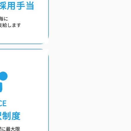
採用手当
毎に
支給します
CE
択制度
望に最大限