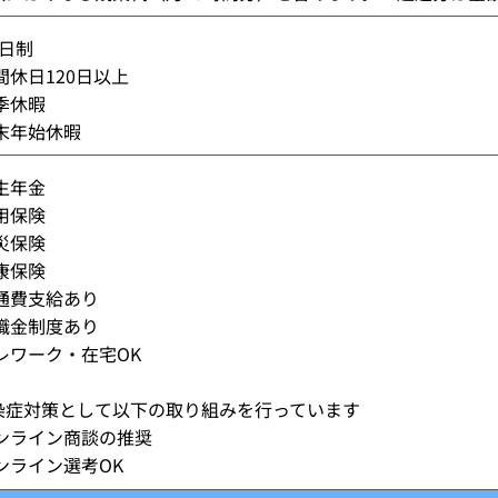
2日制
間休日120日以上
季休暇
年末年始休暇
生年金
用保険
災保険
康保険
交通費支給あり
退職金制度あり
レワーク・在宅OK
染症対策として以下の取り組みを行っています
オンライン商談の推奨
ンライン選考OK