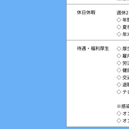
休日休暇
週休
◇ 年
◇ 夏
◇ 
待遇・福利厚生
◇ 厚
◇ 雇
◇ 労
◇ 健
◇ 
◇ 
◇ テ
※感
◇ 
◇ オ