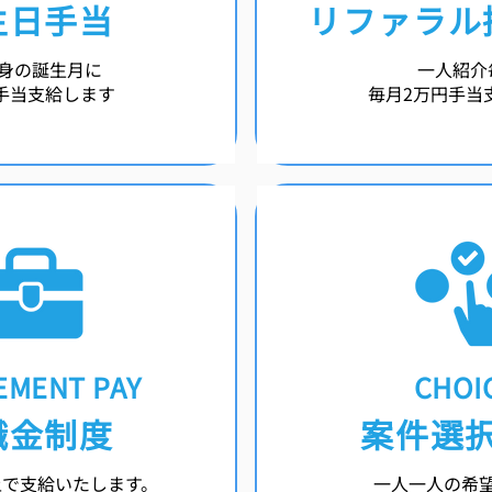
生日手当
リファラル
身の誕生月に
一人紹介
手当支給します
毎月2万円手当
EMENT PAY
CHOI
職金制度
案件選
上で支給いたします。
一人一人の希