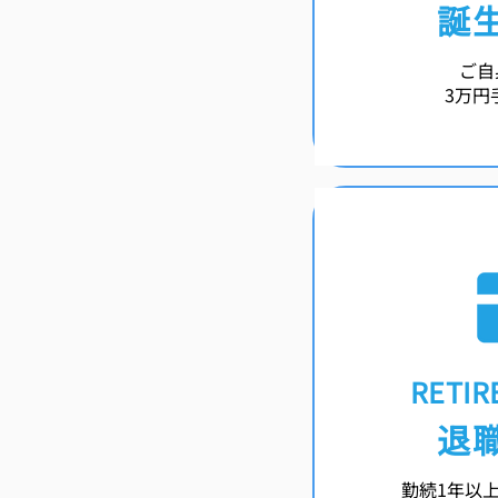
誕
ご自
3万円
RETIR
退
勤続1年以