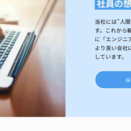
社員の
当社には”人
す。これから
に「エンジニ
より良い会社
しています。
採