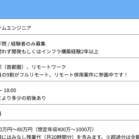
テムエンジニア
問 / 経験者のみ募集
問わず開発もしくはインフラ構築経験2年以上
都（首都圏）、リモートワーク
員の9割がフルリモート、リモート併用案件に参画中です！
～ 18:00
Jにより多少の前後あり
員
0万円～80万円（想定年収400万～1000万）
額にはみなし残業代（月20時間分）を含みます。※超過分は全