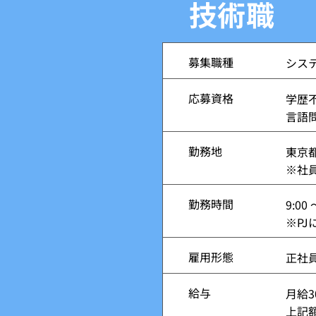
技術職
募集職種
シス
応募資格
学歴不
言語
勤務地
東京
※社
勤務時間
9:00 
※P
雇用形態
正社
給与
月給3
上記